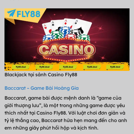
Blackjack tại sảnh Casino Fly88
Baccarat – Game Bài Hoàng Gia
Baccarat, game bài được mệnh danh là “game của
giới thượng lưu”, là một trong những game được yêu
thích nhất tại Casino Fly88. Với luật chơi đơn giản và
tỷ lệ thắng cao, Baccarat hứa hẹn mang đến cho anh
em những giây phút hồi hộp và kịch tính.