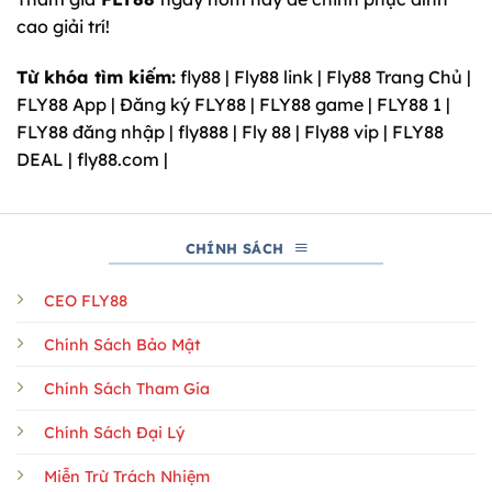
cao giải trí!
Từ khóa tìm kiếm:
fly88 | Fly88 link | Fly88 Trang Chủ |
FLY88 App | Đăng ký FLY88 | FLY88 game | FLY88 1 |
FLY88 đăng nhập | fly888 | Fly 88 | Fly88 vip | FLY88
DEAL | fly88.com |
CHÍNH SÁCH
CEO FLY88
Chính Sách Bảo Mật
Chính Sách Tham Gia
Chính Sách Đại Lý
Miễn Trừ Trách Nhiệm