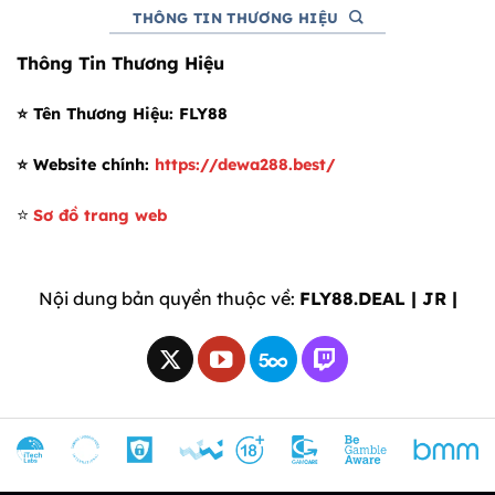
THÔNG TIN THƯƠNG HIỆU
Thông Tin Thương Hiệu
⭐️ Tên Thương Hiệu: FLY88
⭐️ Website chính:
https://dewa288.best/
⭐️
Sơ đồ trang web
Nội dung bản quyền thuộc về:
FLY88.DEAL | JR |