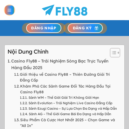
Chuyển
đến
nội
dung
ĐĂNG NHẬP
ĐĂNG KÝ
Nội Dung Chính
Casino Fly88 – Trải Nghiệm Sòng Bạc Trực Tuyến
Hàng Đầu 2025
Giới thiệu về Casino Fly88 – Thiên Đường Giải Trí
Đẳng Cấp
Khám Phá Các Sảnh Game Đối Tác Hàng Đầu Tại
Casino Fly88
Sảnh WM – Thế Giới Giải Trí Không Giới Hạn
Sảnh Evolution – Trải Nghiệm Live Casino Đẳng Cấp
Sảnh Ezugi Casino – Sự Lựa Chọn Đa Dạng và Hấp Dẫn
Sảnh AG – Thế Giới Game Bài Đa Dạng và Hấp Dẫn
Siêu Phẩm Cá Cược Hot Nhất 2025 – Chọn Game và
“All In”