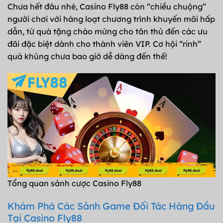
Chưa hết đâu nhé, Casino Fly88 còn “chiều chuộng”
người chơi với hàng loạt chương trình khuyến mãi hấp
dẫn, từ quà tặng chào mừng cho tân thủ đến các ưu
đãi đặc biệt dành cho thành viên VIP. Cơ hội “rinh”
quà khủng chưa bao giờ dễ dàng đến thế!
Tổng quan sảnh cược Casino Fly88
Khám Phá Các Sảnh Game Đối Tác Hàng Đầu
Tại Casino Fly88