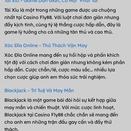
Tài Xỉu – Game Dân Gian, Cơ Hội “Phát Tài”
Tài Xỉu là một trong những game được ưa chuộng
nhất tại Casino Fly88. Với luật chơi đơn giản nhưng
đầy kịch tính, cùng tỷ lệ thắng cược hấp dẫn, đây là
game lý tưởng cho cả những tân thủ và cao thủ.
Xóc Đĩa Online – Thử Thách Vận May
Xóc Đĩa Online mang đến sự hồi hộp và phấn khích
tột độ với cách chơi đơn giản nhưng không kém phần
hấp dẫn. Cược chẵn/lẻ, cược màu sắc… nhiều lựa
chọn cược giúp anh em thỏa sức trải nghiệm.
Blackjack – Trí Tuệ Và May Mắn
Blackjack là một game bài đòi hỏi sự kết hợp giữa
may mắn và chiến thuật. Với mức cược linh hoạt,
Blackjack tại Casino Fly88 chắc chắn sẽ mang đến
cho anh em những trận đấu gay cấn và đầy thử
thách.