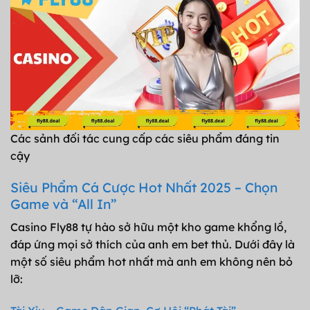
Các sảnh đối tác cung cấp các siêu phẩm đáng tin
cậy
Siêu Phẩm Cá Cược Hot Nhất 2025 – Chọn
Game và “All In”
Casino Fly88 tự hào sở hữu một kho game khổng lồ,
đáp ứng mọi sở thích của anh em bet thủ. Dưới đây là
một số siêu phẩm hot nhất mà anh em không nên bỏ
lỡ: