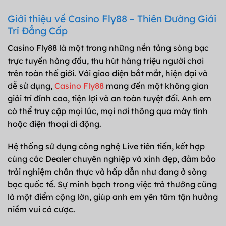
Giới thiệu về Casino Fly88 – Thiên Đường Giải
Trí Đẳng Cấp
Casino Fly88 là một trong những nền tảng sòng bạc
trực tuyến hàng đầu, thu hút hàng triệu người chơi
trên toàn thế giới. Với giao diện bắt mắt, hiện đại và
dễ sử dụng,
Casino Fly88
mang đến một không gian
giải trí đỉnh cao, tiện lợi và an toàn tuyệt đối. Anh em
có thể truy cập mọi lúc, mọi nơi thông qua máy tính
hoặc điện thoại di động.
Hệ thống sử dụng công nghệ Live tiên tiến, kết hợp
cùng các Dealer chuyên nghiệp và xinh đẹp, đảm bảo
trải nghiệm chân thực và hấp dẫn như đang ở sòng
bạc quốc tế. Sự minh bạch trong việc trả thưởng cũng
là một điểm cộng lớn, giúp anh em yên tâm tận hưởng
niềm vui cá cược.