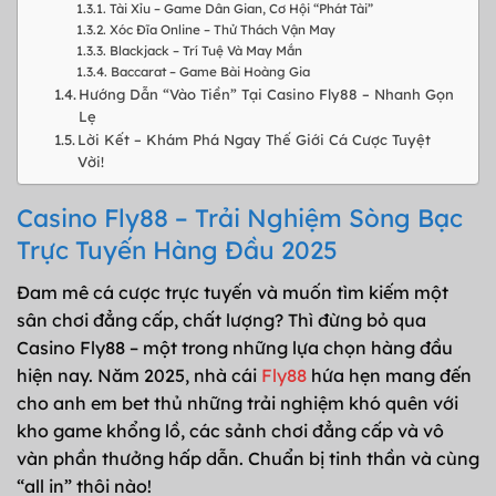
Tài Xỉu – Game Dân Gian, Cơ Hội “Phát Tài”
Xóc Đĩa Online – Thử Thách Vận May
Blackjack – Trí Tuệ Và May Mắn
Baccarat – Game Bài Hoàng Gia
Hướng Dẫn “Vào Tiền” Tại Casino Fly88 – Nhanh Gọn
Lẹ
Lời Kết – Khám Phá Ngay Thế Giới Cá Cược Tuyệt
Vời!
Casino Fly88 – Trải Nghiệm Sòng Bạc
Trực Tuyến Hàng Đầu 2025
Đam mê cá cược trực tuyến và muốn tìm kiếm một
sân chơi đẳng cấp, chất lượng? Thì đừng bỏ qua
Casino Fly88 – một trong những lựa chọn hàng đầu
hiện nay. Năm 2025, nhà cái
Fly88
hứa hẹn mang đến
cho anh em bet thủ những trải nghiệm khó quên với
kho game khổng lồ, các sảnh chơi đẳng cấp và vô
vàn phần thưởng hấp dẫn. Chuẩn bị tinh thần và cùng
“all in” thôi nào!