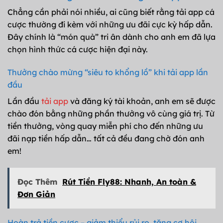
Chẳng cần phải nói nhiều, ai cũng biết rằng tải app cá
cược thường đi kèm với những ưu đãi cực kỳ hấp dẫn.
Đây chính là “món quà” tri ân dành cho anh em đã lựa
chọn hình thức cá cược hiện đại này.
Thưởng chào mừng “siêu to khổng lồ” khi tải app lần
đầu
Lần đầu
tải app
và đăng ký tài khoản, anh em sẽ được
chào đón bằng những phần thưởng vô cùng giá trị. Từ
tiền thưởng, vòng quay miễn phí cho đến những ưu
đãi nạp tiền hấp dẫn… tất cả đều đang chờ đón anh
em!
Đọc Thêm
Rút Tiền Fly88: Nhanh, An toàn &
Đơn Giản
Hoàn trả tiền cược – giảm thiểu rủi ro, tăng cơ hội