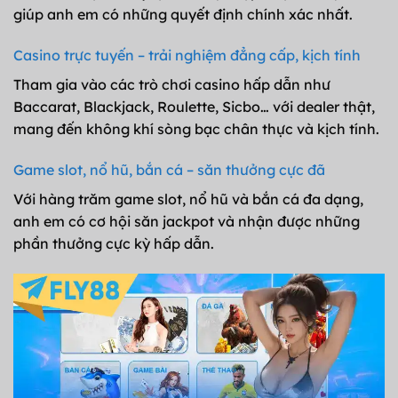
giúp anh em có những quyết định chính xác nhất.
Casino trực tuyến – trải nghiệm đẳng cấp, kịch tính
Tham gia vào các trò chơi casino hấp dẫn như
Baccarat, Blackjack, Roulette, Sicbo… với dealer thật,
mang đến không khí sòng bạc chân thực và kịch tính.
Game slot, nổ hũ, bắn cá – săn thưởng cực đã
Với hàng trăm game slot, nổ hũ và bắn cá đa dạng,
anh em có cơ hội săn jackpot và nhận được những
phần thưởng cực kỳ hấp dẫn.