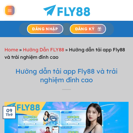
Chuyển
đến
nội
dung
ĐĂNG NHẬP
ĐĂNG KÝ
Home
»
Hướng Dẫn FLY88
»
Hướng dẫn tải app Fly88
và trải nghiệm đỉnh cao
Hướng dẫn tải app Fly88 và trải
nghiệm đỉnh cao
09
Th9