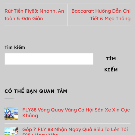
Rút Tiền Fly88: Nhanh, An
Baccarat: Hướng Dẫn Chi
toàn & Đơn Giản
Tiết & Mẹo Thắng
Tìm kiếm
TÌM
KIẾM
CÓ THỂ BẠN QUAN TÂM
FLY88 Vòng Quay Vàng Cơ Hội Săn Xe Xịn Cực
Khủng
Góp Ý FLY 88 Nhận Ngay Quà Siêu To Lên Tới
588k Ngay Nào