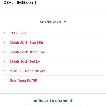
DEAL | fly88.com |
CHÍNH SÁCH
CEO FLY88
Chính Sách Bảo Mật
Chính Sách Tham Gia
Chính Sách Đại Lý
Miễn Trừ Trách Nhiệm
Giới Thiệu FLY88
HƯỚNG DẪN NHANH