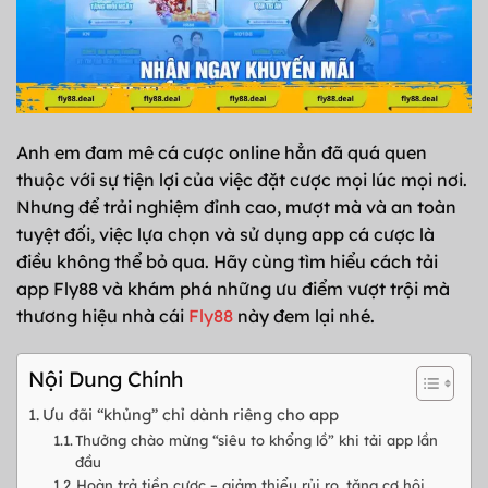
Anh em đam mê cá cược online hẳn đã quá quen
thuộc với sự tiện lợi của việc đặt cược mọi lúc mọi nơi.
Nhưng để trải nghiệm đỉnh cao, mượt mà và an toàn
tuyệt đối, việc lựa chọn và sử dụng app cá cược là
điều không thể bỏ qua. Hãy cùng tìm hiểu cách tải
app Fly88 và khám phá những ưu điểm vượt trội mà
thương hiệu nhà cái
Fly88
này đem lại nhé.
Nội Dung Chính
Ưu đãi “khủng” chỉ dành riêng cho app
Thưởng chào mừng “siêu to khổng lồ” khi tải app lần
đầu
Hoàn trả tiền cược – giảm thiểu rủi ro, tăng cơ hội