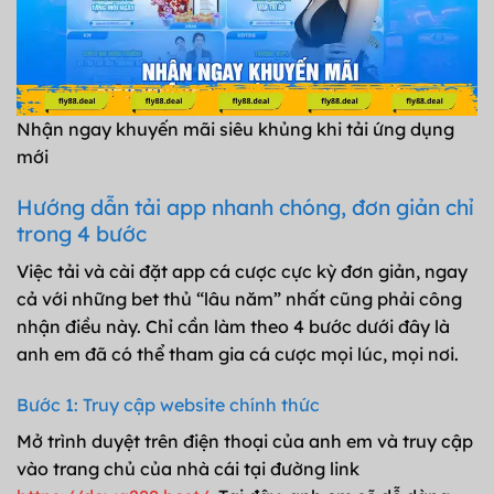
Nhận ngay khuyến mãi siêu khủng khi tải ứng dụng
mới
Hướng dẫn tải app nhanh chóng, đơn giản chỉ
trong 4 bước
Việc tải và cài đặt app cá cược cực kỳ đơn giản, ngay
cả với những bet thủ “lâu năm” nhất cũng phải công
nhận điều này. Chỉ cần làm theo 4 bước dưới đây là
anh em đã có thể tham gia cá cược mọi lúc, mọi nơi.
Bước 1: Truy cập website chính thức
Mở trình duyệt trên điện thoại của anh em và truy cập
vào trang chủ của nhà cái tại đường link