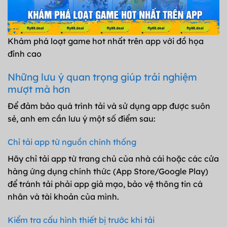
Khám phá loạt game hot nhất trên app với đồ họa
đỉnh cao
Những lưu ý quan trọng giúp trải nghiệm
mượt mà hơn
Để đảm bảo quá trình tải và sử dụng app được suôn
sẻ, anh em cần lưu ý một số điểm sau:
Chỉ tải app từ nguồn chính thống
Hãy chỉ tải app từ trang chủ của nhà cái hoặc các cửa
hàng ứng dụng chính thức (App Store/Google Play)
để tránh tải phải app giả mạo, bảo vệ thông tin cá
nhân và tài khoản của mình.
Kiểm tra cấu hình thiết bị trước khi tải