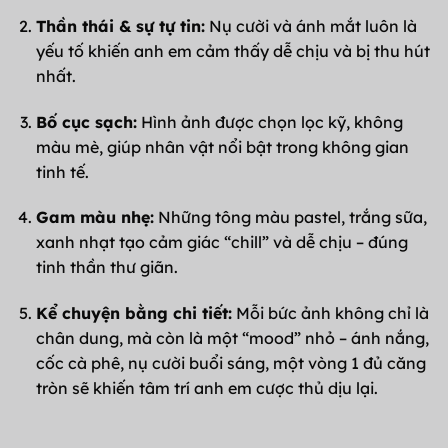
Thần thái & sự tự tin:
Nụ cười và ánh mắt luôn là
yếu tố khiến anh em cảm thấy dễ chịu và bị thu hút
nhất.
Bố cục sạch:
Hình ảnh được chọn lọc kỹ, không
màu mè, giúp nhân vật nổi bật trong không gian
tinh tế.
Gam màu nhẹ:
Những tông màu pastel, trắng sữa,
xanh nhạt tạo cảm giác “chill” và dễ chịu – đúng
tinh thần thư giãn.
Kể chuyện bằng chi tiết:
Mỗi bức ảnh không chỉ là
chân dung, mà còn là một “mood” nhỏ – ánh nắng,
cốc cà phê, nụ cười buổi sáng, một vòng 1 đủ căng
tròn sẽ khiến tâm trí anh em cược thủ dịu lại.