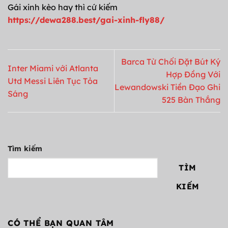
Gái xinh kèo hay thì cứ kiếm
https://dewa288.best/gai-xinh-fly88/
Barca Từ Chối Đặt Bút Ký
Inter Miami với Atlanta
Hợp Đồng Với
Utd Messi Liên Tục Tỏa
Lewandowski Tiền Đạo Ghi
Sáng
525 Bàn Thắng
Tìm kiếm
TÌM
KIẾM
CÓ THỂ BẠN QUAN TÂM