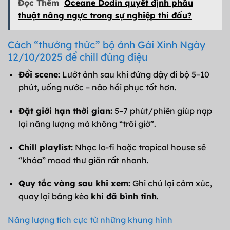
Đọc Thêm
Oceane Dodin quyết định phẫu
thuật nâng ngực trong sự nghiệp thi đấu?
Cách “thưởng thức” bộ ảnh Gái Xinh Ngày
12/10/2025 để chill đúng điệu
Đổi scene:
Lướt ảnh sau khi đứng dậy đi bộ 5–10
phút, uống nước – não hồi phục tốt hơn.
Đặt giới hạn thời gian:
5–7 phút/phiên giúp nạp
lại năng lượng mà không “trôi giờ”.
Chill playlist:
Nhạc lo-fi hoặc tropical house sẽ
“khóa” mood thư giãn rất nhanh.
Quy tắc vàng sau khi xem:
Ghi chú lại cảm xúc,
quay lại bảng kèo
khi đã bình tĩnh
.
Năng lượng tích cực từ những khung hình