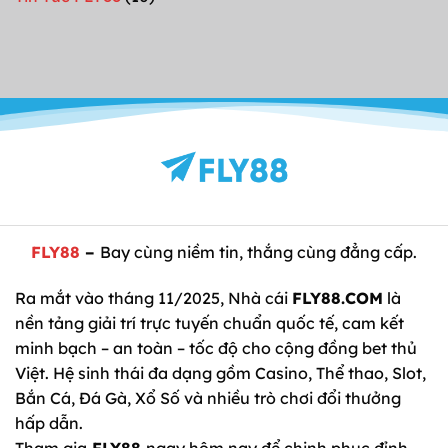
FLY88
–
Bay cùng niềm tin, thắng cùng đẳng cấp.
Ra mắt vào tháng 11/2025, Nhà cái
FLY88.COM
là
nền tảng giải trí trực tuyến chuẩn quốc tế, cam kết
minh bạch – an toàn – tốc độ cho cộng đồng bet thủ
Việt. Hệ sinh thái đa dạng gồm Casino, Thể thao, Slot,
Bắn Cá, Đá Gà, Xổ Số và nhiều trò chơi đổi thưởng
hấp dẫn.
Tham gia
FLY88
ngay hôm nay để chinh phục đỉnh